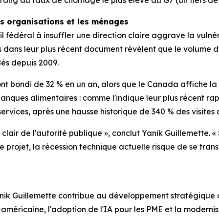
es organisations et les ménages
l fédéral à insuffler une direction claire aggrave la vulné
s dans leur plus récent document révèlent que le volume d'
lés depuis 2009.
ont bondi de 32 % en un an, alors que le Canada affiche l
banques alimentaires : comme l'indique leur plus récent ra
rvices, après une hausse historique de 340 % des visites 
lair de l'autorité publique », conclut Yanik Guillemette. 
ue projet, la récession technique actuelle risque de se tran
anik Guillemette contribue au développement stratégique de
méricaine, l'adoption de l'IA pour les PME et la modernis