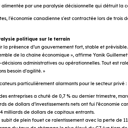
st alimentée par une paralysie décisionnelle qui détruit la c
s, l'économie canadienne s'est contractée lors de trois de
lysie politique sur le terrain
ir la présence d’un gouvernement fort, stable et prévisible.
semble de la chaîne économique », affirme Yanik Guillemett
cisions administratives ou opérationnelles. Tout est ralent
s besoin d'agilité. »
ateurs particulièrement alarmants pour le secteur privé :
 des entreprises a chuté de 0,7 % au dernier trimestre, marq
ards de dollars d’investissements nets ont fui l’économie c
4 milliards de dollars de capitaux entrants.
 subit de plein fouet ce ralentissement avec la perte de 1
ang du taux de chômage le plus élevé du G7 (un tiers de p