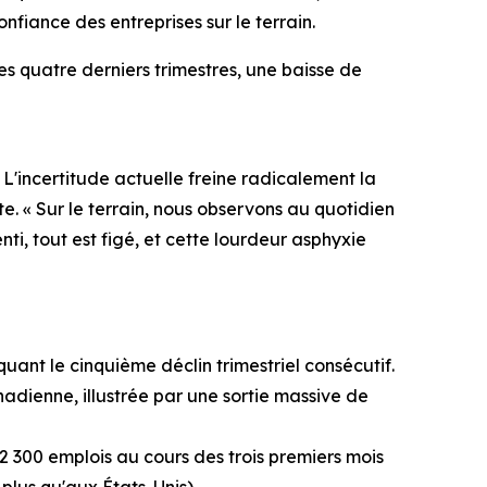
onfiance des entreprises sur le terrain.
s quatre derniers trimestres, une baisse de
 L'incertitude actuelle freine radicalement la
e. « Sur le terrain, nous observons au quotidien
i, tout est figé, et cette lourdeur asphyxie
uant le cinquième déclin trimestriel consécutif.
anadienne, illustrée par une sortie massive de
12 300 emplois au cours des trois premiers mois
lus qu'aux États-Unis).