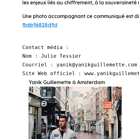
les enjeux liés au chiffrement, à la souveraineté
Une photo accompagnant ce communiqué est di
fb6b96828d9d
Contact média :

Nom : Julie Tessier

Courriel : yanik@yanikguillemette.com

Site Web officiel : www.yanikguilleme
Yanik Guillemette à Amsterdam