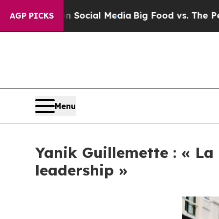
es on Social Media
Big Food vs. The People. Big 
AGP PICKS
Menu
Yanik Guillemette : « La
leadership »