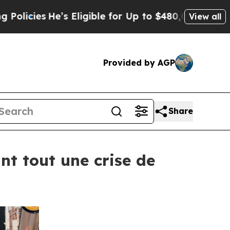
He’s Eligible for Up to $480,000 After Being Wr
View all
Provided by AGP
Share
nt tout une crise de