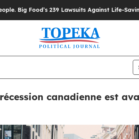
Food’s 239 Lawsuits Against Life-Saving Policies
 récession canadienne est ava