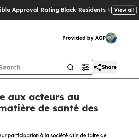
roval Rating
Black Residents Warned of Abusive C
View all
Provided by AGP
Share
de aux acteurs au
 matière de santé des
 participation à la société afin de faire de