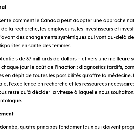
nal
ente comment le Canada peut adopter une approche nati
e la recherche, les employeurs, les investisseurs et inves
l’avant des changements systémiques qui vont au-delà des 
 disparités en santé des femmes.
entiels de 37 milliards de dollars – et vers une meilleure s
haque jour le coût de l’inaction : diagnostics tardifs, comp
s en dépit de toutes les possibilités qu’offre la médecine
iale, l’excellence en recherche et les ressources nécessair
nous reste qu’à décider la vitesse à laquelle nous souhaiton
entologue.
gement
rdonnée, quatre principes fondamentaux qui doivent progr