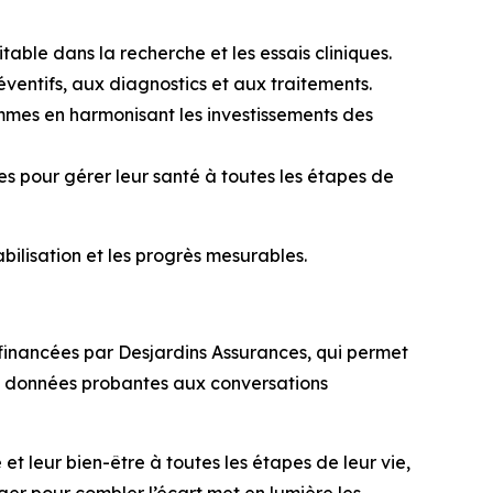
able dans la recherche et les essais cliniques.
éventifs, aux diagnostics et aux traitements.
emmes en harmonisant les investissements des
es pour gérer leur santé à toutes les étapes de
bilisation et les progrès mesurables.
financées par Desjardins Assurances, qui permet
es données probantes aux conversations
t leur bien-être à toutes les étapes de leur vie,
iger pour combler l’écart
met en lumière les